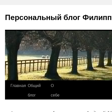
Персональный блог Филипп
Главная
Общий
О
Перейти
блог
себе
к
содержимому