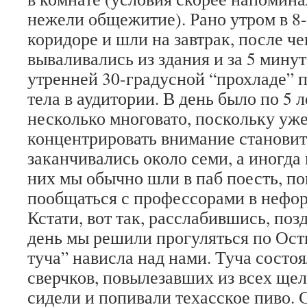
нежели общежитие). Рано утром в 8
коридоре и шли на завтрак, после че
вываливались из здания и за 5 мину
утренней 30-градусной “прохладе” 
тела в аудитории. В день было по 5 л
несколько многовато, поскольку уже
концентрировать внимание станови
заканчивались около семи, а иногда 
них мы обычно шли в паб поесть, по
пообщаться с профессорами в нефор
Кстати, вот так, расслабившись, поз
день мы решили прогуляться по Ости
туча” нависла над нами. Туча состо
сверчков, повылезавших из всех щел
сидели и попивали техасское пиво. 