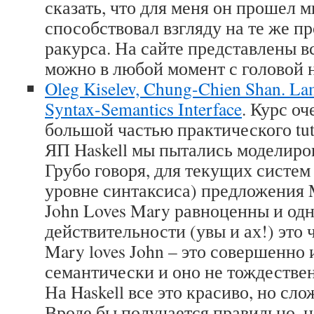
сказать, что для меня он прошел м
способствовал взгляду на те же п
ракурса. На сайте представлены вс
можно в любой момент с головой н
Oleg Kiselev, Chung-Chien Shan. La
Syntax-Semantics Interface
. Курс оч
большой частью практического tut
ЯП Haskell мы пытались моделиро
Грубо говоря, для текущих систе
уровне синтаксиса) предложения M
John Loves Mary равноценны и одн
действительности (увы и ах!) это 
Mary loves John – это совершенно
семантически и оно не тождествен
На Haskell все это красиво, но сл
Вроде бы получается правильно, 