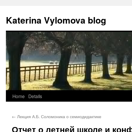
Katerina Vylomova blog
Home
Details
Skip
to
←
Лекция А.Б. Соломоника о семиодидактике
content
Отчет о летней школе и кон