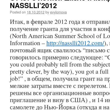
NASSLLI’2012
Posted on
18.10.2012
by
evylomova
Итак, в феврале 2012 года я отправи
получение гранта для участия в ко
(North American Summer School of Lo
Information –
http://nasslli2012.com/
),
почтовый ящик свалилось “письмо сч
говорилось примерно следующее: “Co
you could probably tell from the subject
pretty clever, by the way), you got a ful
job!” , в общем, получила грант на 
мелкие затраты вместе с перелетом.
решены все организационные вопр
приглашение и визу в США) , и 14 и
самолете до Нью-Йорка (откуда я н