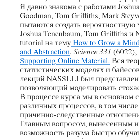
Я давно знакома с работами Joshu
Goodman, Tom Griffiths, Mark Steyv
пытаются создать вероятностную 
Joshua Tenenbaum, Tom Griffiths и
tutorial на тему
How to Grow a Mind: S
and Abstraction
.
Science 331
(6022),
Supporting Online Material.
Вся тео
статистических моделях и байесов
лекций NASSLLI был представлен
позволяющий моделировать стоха
В процессе курса мы в основном 
различных процессов, в том чис
причинно-следственные отношени
Главным вопросом, вынесенным н
возможность разума быстро обучат